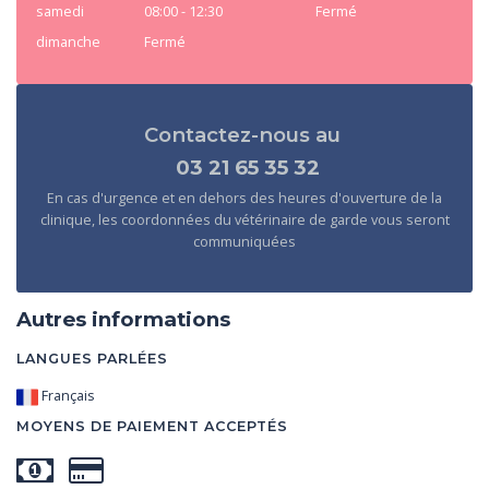
samedi
08:00 - 12:30
Fermé
dimanche
Fermé
Contactez-nous au
03 21 65 35 32
En cas d'urgence et en dehors des heures d'ouverture de la
clinique, les coordonnées du vétérinaire de garde vous seront
communiquées
Autres informations
LANGUES PARLÉES
Français
MOYENS DE PAIEMENT ACCEPTÉS