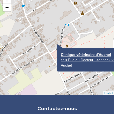
−
Clinique vétérinaire d'Auchel
110 Rue du Docteur Laennec 6
Auchel
Leaflet
Contactez-nous